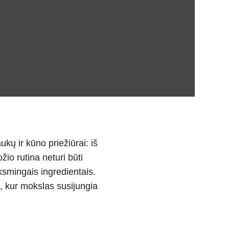
ų ir kūno priežiūrai: iš
io rutina neturi būti
iksmingais ingredientais.
, kur mokslas susijungia