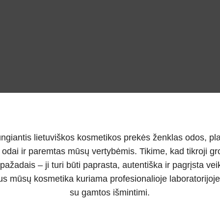
antis lietuviškos kosmetikos prekės ženklas odos, plauk
ai ir paremtas mūsų vertybėmis. Tikime, kad tikroji grož
pažadais – ji turi būti paprasta, autentiška ir pagrįsta ve
s mūsų kosmetika kuriama profesionalioje laboratorijoje
su gamtos išmintimi.