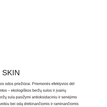
 SKIN
rios odos priežiūrai. Priemonės efektyvios dėl
tos – ekologiškos beržų sulos ir įvairių
Beržų sula pasižymi antioksidaciniu ir senėjimo
veikiu bei odą drėkinančiomis ir raminančiomis