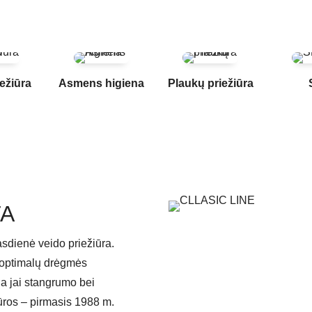
ežiūra
Asmens higiena
Plaukų priežiūra
TA
asdienė veido priežiūra.
na optimalų drėgmės
a jai stangrumo bei
tūros – pirmasis 1988 m.