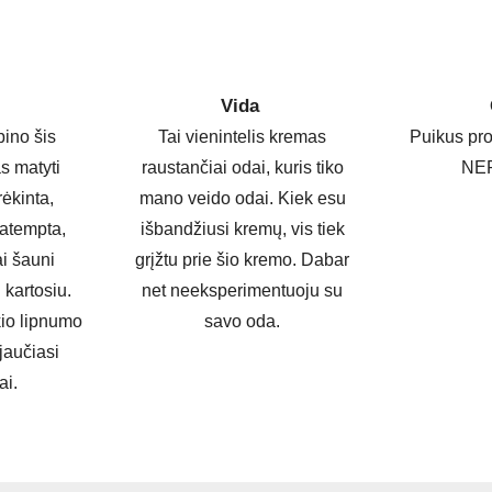
Vida
bino šis
Tai vienintelis kremas
Puikus pro
s matyti
raustančiai odai, kuris tiko
NER
rėkinta,
mano veido odai. Kiek esu
patempta,
išbandžiusi kremų, vis tiek
ai šauni
grįžtu prie šio kremo. Dabar
 kartosiu.
net neeksperimentuoju su
kio lipnumo
savo oda.
jaučiasi
ai.