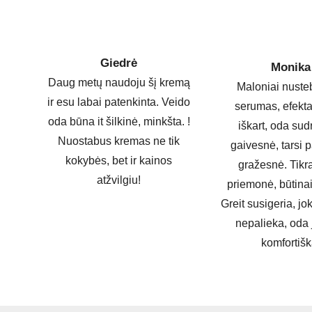
Giedrė
Monika
Daug metų naudoju šį kremą
Maloniai nuste
ir esu labai patenkinta. Veido
serumas, efekta
oda būna it šilkinė, minkšta. !
iškart, oda sud
Nuostabus kremas ne tik
gaivesnė, tarsi 
kokybės, bet ir kainos
gražesnė. Tikr
atžvilgiu!
priemonė, būtinai
Greit susigeria, jo
nepalieka, oda 
komfortišk