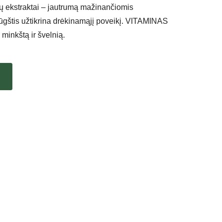
ių ekstraktai – jautrumą mažinančiomis
ūgštis užtikrina drėkinamąjį poveikį. VITAMINAS
 minkštą ir švelnią.