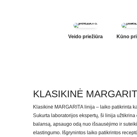
Veido priežiūra
Kūno pri
KLASIKINĖ MARGARI
Klasikinė MARGARITA linija – laiko patikrinta k
Sukurta laboratorijos ekspertų, ši linija užtikri
balansą, apsaugo odą nuo išsausėjimo ir suteiki
elastingumo. Išgrynintos laiko patikrintos recep