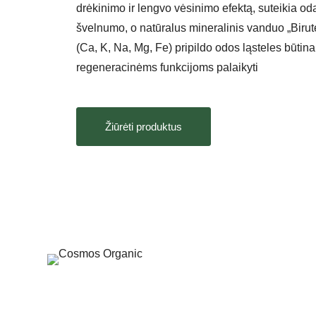
drėkinimo ir lengvo vėsinimo efektą, suteikia oda
švelnumo, o natūralus mineralinis vanduo „Biru
(Ca, K, Na, Mg, Fe) pripildo odos ląsteles būtina
regeneracinėms funkcijoms palaikyti
Žiūrėti produktus