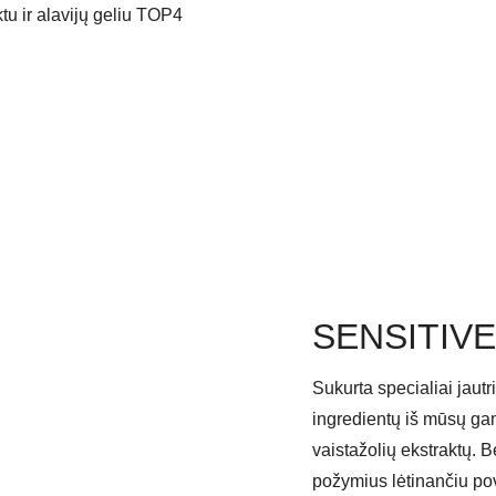
u ir alavijų geliu TOP4
SENSITIVE
Sukurta specialiai jaut
ingredientų iš mūsų gam
vaistažolių ekstraktų. 
požymius lėtinančiu po