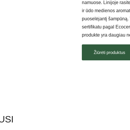
namuose. Linijoje rasi
ir ūdo medienos aromat
puoselėjantį šampūną. 
sertifikatu pagal Ecocer
produkte yra daugiau ne
Žiūrėti produktus
USI