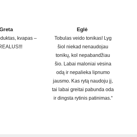
Greta
Eglė
duktas, kvapas –
Tobulas veido tonikas! Lyg
EALUS!!!
šiol niekad nenaudojau
tonikų, kol nepabandžiau
šio. Labai maloniai vėsina
odą ir nepalieka lipnumo
jausmo. Kas rytą naudoju jį,
tai labai greitai pabunda oda
ir dingsta rytinis patinimas.“