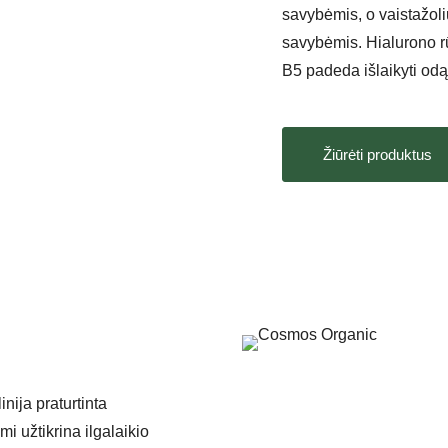
savybėmis, o vaistažol
savybėmis. Hialurono r
B5 padeda išlaikyti odą
Žiūrėti produktus
ja praturtinta
mi užtikrina ilgalaikio