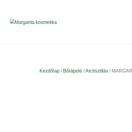
Kezdőlap
/
Bőrápoló
/
Arctisztítás
/ MARGARIT