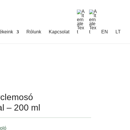
ékeink
Rólunk
Kapcsolat
EN
LT
clemosó
al – 200 ml
oló