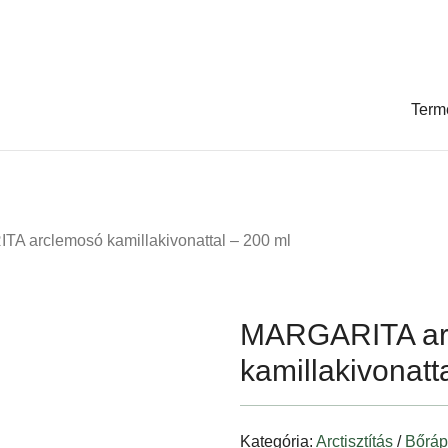
Term
A arclemosó kamillakivonattal – 200 ml
MARGARITA ar
kamillakivonatt
Kategória:
Arctisztítás
/
Bőráp