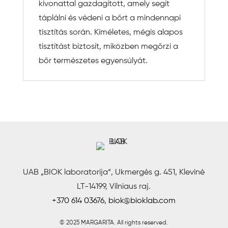
kivonattal gazdagított, amely segít
táplálni és védeni a bőrt a mindennapi
tisztítás során. Kíméletes, mégis alapos
tisztítást biztosít, miközben megőrzi a
bőr természetes egyensúlyát.
UAB „BIOK laboratorija“, Ukmergės g. 451, Klevinė
LT-14199, Vilniaus raj.
+370 614 03676
,
biok@bioklab.com
© 2025 MARGARITA.
All rights reserved.