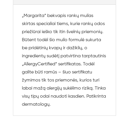
„Margarita“ bekvapis rankų muilas
skirtas specialiai tiems, kurie rankų odos
priežiūrai ieško tik itin švelnių priemonių.
Būtent todėl šio muilo formulė sukurta
be pridėtinių kvapų ir dažiklių, o
ingredientų sudėtį patvirtina tarptautinis
„AllergyCertified“ sertifikatas. Todėl
galite būti ramūs – šiuo sertifikatu
žymimos tik tos priemonės, kurios turi
labai mažą alergijų sukėlimo riziką. Tinka
visų tipų odai naudoti kasdien. Patikrinta
dermatologų.