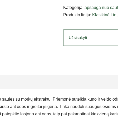
Kategorija:
apsauga nuo sau
Produkto linija:
Klasikinė Lini
Užsisakyti
 saulės su morkų ekstraktu. Priemonė suteikia kūno ir veido o
rsto ant odos ir greitai įsigeria. Tinka naudoti suaugusiesiems
i patepkite losjono ant odos, taip pat pakartotinai kiekvieną ka