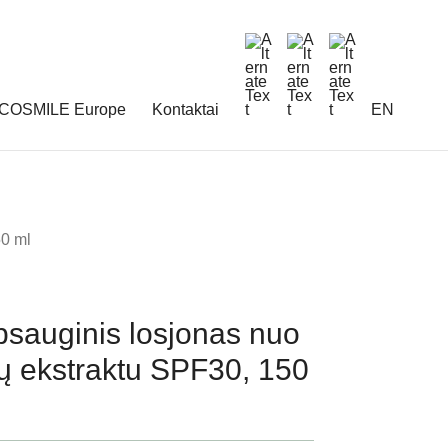
COSMILE Europe
Kontaktai
EN
50 ml
auginis losjonas nuo
ų ekstraktu SPF30, 150