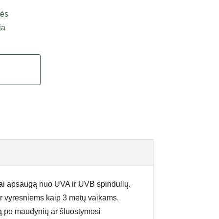
lės
ja
dai apsaugą nuo UVA ir UVB spindulių.
 ir vyresniems kaip 3 metų vaikams.
rtą po maudynių ar šluostymosi