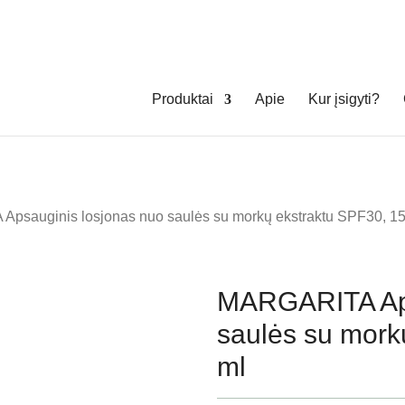
Produktai
Apie
Kur įsigyti?
psauginis losjonas nuo saulės su morkų ekstraktu SPF30, 1
MARGARITA Aps
saulės su mork
ml