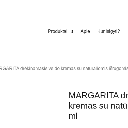
Produktai
Apie
Kur įsigyti?
GARITA drėkinamasis veido kremas su natūraliomis išrūgomis
MARGARITA drė
kremas su natū
ml