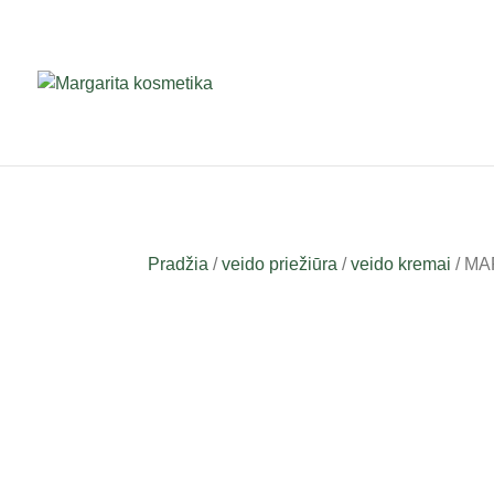
Pradžia
/
veido priežiūra
/
veido kremai
/ MAR