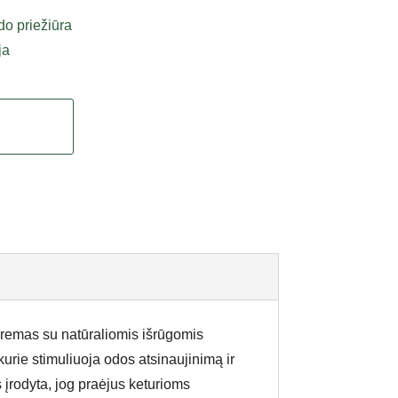
do priežiūra
ja
 kremas su natūraliomis išrūgomis
kurie stimuliuoja odos atsinaujinimą ir
įrodyta, jog praėjus keturioms