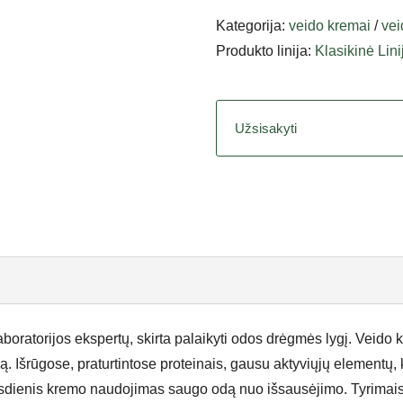
Kategorija:
veido kremai
/
vei
Produkto linija:
Klasikinė Lini
Užsisakyti
oratorijos ekspertų, skirta palaikyti odos drėgmės lygį. Veido
ą. Išrūgose, praturtintose proteinais, gausu aktyviųjų elementų, 
sdienis kremo naudojimas saugo odą nuo išsausėjimo. Tyrimais 