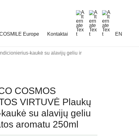
COSMILE Europe
Kontaktai
EN
ierius-kaukė su alavijų geliu ir
ECO COSMOS
OS VIRTUVĖ Plaukų
-kaukė su alavijų geliu
batos aromatu 250ml