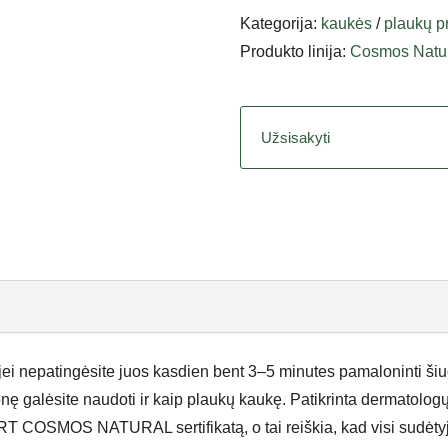
Kategorija:
kaukės
/
plaukų p
Produkto linija:
Cosmos Natu
Užsisakyti
 jei nepatingėsite juos kasdien bent 3–5 minutes pamaloninti ši
onę galėsite naudoti ir kaip plaukų kaukę. Patikrinta dermatologų
T COSMOS NATURAL sertifikatą, o tai reiškia, kad visi sudėtyje