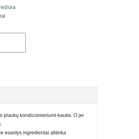
riežiūra
ral
uo plaukų kondicionieriumi-kauke. O jei
.
 esantys ingredientai atitinka