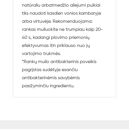
natūraliu arbatmedžio aliejumi puikiai
tiks naudoti kasdien vonios kambaryje
arba virtuvėje. Rekomenduojama:
rankas muiluokite ne trumpiau kaip 20-
40 s, kadangi plovimo priemonių
efektyvumas itin priklauso nuo jų
vartojimo trukmės.
*Rankų muilo antibakterinis poveikis
pagrįstas sudėtyje esančiu
antibakterinėmis savybėmis
pasižyminčiu ingredientu.