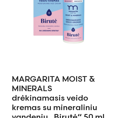
MARGARITA MOIST &
MINERALS
drėkinamasis veido
kremas su mineraliniu
vandeniu „Birutė“ 50 ml