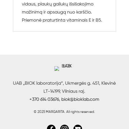
vidaus, plaukų galiukų išsišakojimo
mažinimą ir apsaugą nuo karščio.
Priemonė praturtinta vitaminais E ir B5.
UAB „BIOK laboratorija“, Ukmergės g. 451, Klevinė
LT-14199, Vilniaus raj.
+370 614 03676
,
biok@bioklab.com
© 2025 MARGARITA.
All rights reserved.