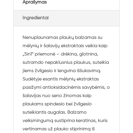
Aprašymas
Ingredientai
Nenuplaunamas plaukų balzamas su
mėlynių ir šalavijų ekstraktais veikia kaip
„5in1“ priemonė – drėkina, glotnina,
sutramdo nepaklusnius plaukus, suteikia
jiems žvilgesio ir lengvina iššukavimą.
Sudėtyje esantis mėlynių ekstraktas
pasižymi antioksidacinėmis savybėmis, o
šalavijas nuo seno žinomas kaip
plaukams spindesio bei žvilgesio
suteikiantis augalas. Balzamo
veiksmingumą sustiprina keratinas, kuris
vertinamas už plauko stiprinimą iš