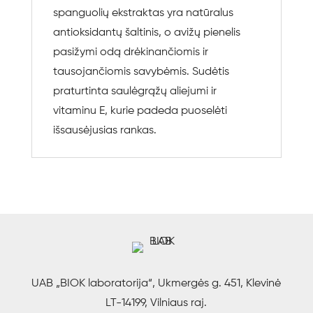
spanguolių ekstraktas yra natūralus
antioksidantų šaltinis, o avižų pienelis
pasižymi odą drėkinančiomis ir
tausojančiomis savybėmis. Sudėtis
praturtinta saulėgrąžų aliejumi ir
vitaminu E, kurie padeda puoselėti
išsausėjusias rankas.
UAB „BIOK laboratorija“, Ukmergės g. 451, Klevinė
LT-14199, Vilniaus raj.